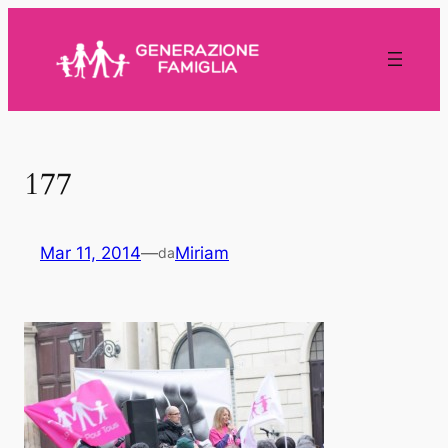
Vai
al
contenuto
177
Mar 11, 2014
—
Miriam
da