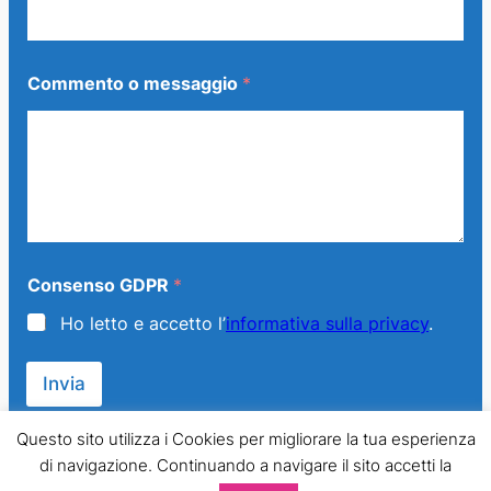
m
a
i
l
Commento o messaggio
*
m
e
s
s
a
g
g
i
o
Consenso GDPR
*
Ho letto e accetto l’
informativa sulla privacy
.
Invia
Questo sito utilizza i Cookies per migliorare la tua esperienza
di navigazione. Continuando a navigare il sito accetti la
© 2013 – 2024 Generazione Famiglia – LMPT Italia. All Rights