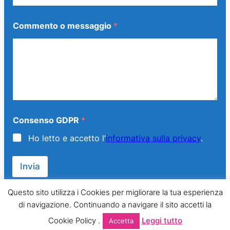
Commento o messaggio
*
C
Consenso GDPR
*
o
n
Ho letto e accetto l’
informativa sulla privacy
.
s
e
n
Invia
s
o
C
Questo sito utilizza i Cookies per migliorare la tua esperienza
o
di navigazione. Continuando a navigare il sito accetti la
m
© 2013 – 2024 Generazione Famiglia – LMPT Italia. All Rights
m
Cookie Policy .
Leggi tutto
Accetta
Reserved.
e