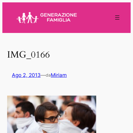
Vai
al
contenuto
IMG_0166
Ago 2, 2013
—
Miriam
da