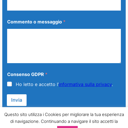
m
e
n
t
Commento o messaggio
*
o
o
G
D
P
R
Consenso GDPR
*
Ho letto e accetto l’
informativa sulla privacy
.
Invia
Questo sito utilizza i Cookies per migliorare la tua esperienza
di navigazione. Continuando a navigare il sito accetti la
© 2013 – 2024 Generazione Famiglia – LMPT Italia. All Rights