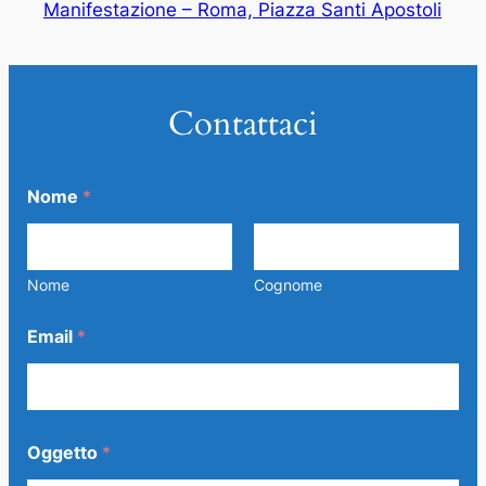
Manifestazione – Roma, Piazza Santi Apostoli
Contattaci
Nome
*
Nome
Cognome
Email
*
C
Oggetto
*
o
m