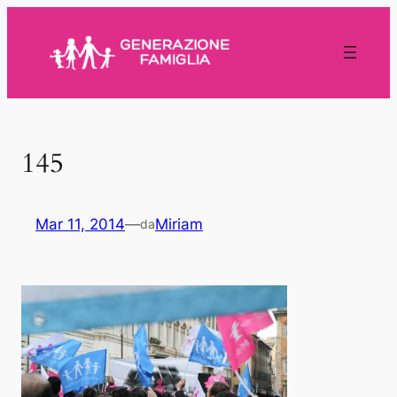
Vai
al
contenuto
145
Mar 11, 2014
—
Miriam
da