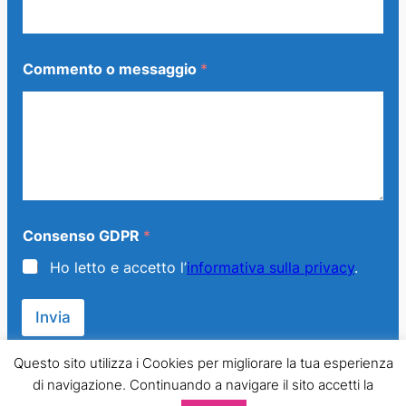
C
Commento o messaggio
*
o
m
m
e
n
t
o
E
m
a
Consenso GDPR
*
i
l
Ho letto e accetto l’
informativa sulla privacy
.
*
Invia
Questo sito utilizza i Cookies per migliorare la tua esperienza
di navigazione. Continuando a navigare il sito accetti la
© 2013 – 2024 Generazione Famiglia – LMPT Italia. All Rights