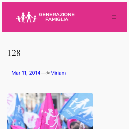
Vai
al
contenuto
128
Mar 11, 2014
—
Miriam
da