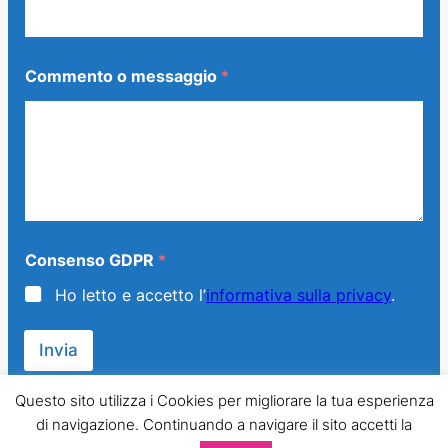
m
Commento o messaggio
*
e
s
s
a
g
g
i
o
*
*
Consenso GDPR
*
Ho letto e accetto l’
informativa sulla privacy
.
Invia
Questo sito utilizza i Cookies per migliorare la tua esperienza
di navigazione. Continuando a navigare il sito accetti la
© 2013 – 2024 Generazione Famiglia – LMPT Italia. All Rights