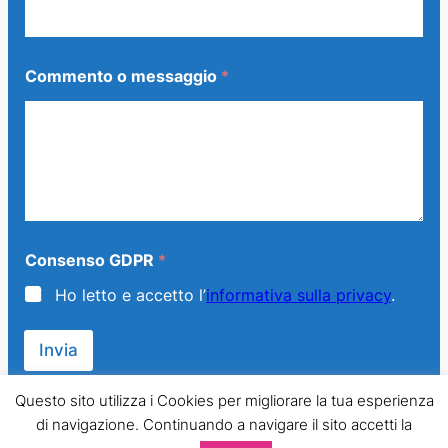
Commento o messaggio
*
C
Consenso GDPR
*
o
n
Ho letto e accetto l’
informativa sulla privacy
.
s
e
n
Invia
s
o
*
Questo sito utilizza i Cookies per migliorare la tua esperienza
N
di navigazione. Continuando a navigare il sito accetti la
o
© 2013 – 2024 Generazione Famiglia – LMPT Italia. All Rights