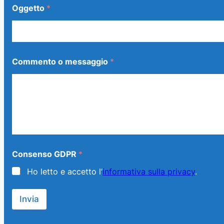
Oggetto
*
Commento o messaggio
*
*
Consenso GDPR
*
G
D
Ho letto e accetto l’
informativa sulla privacy
.
P
R
*
Invia