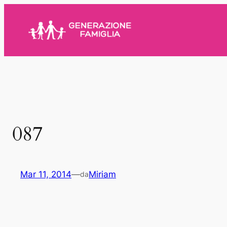
Vai
al
contenuto
087
Mar 11, 2014
—
Miriam
da