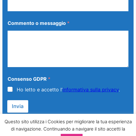
e
Commento o messaggio
*
Consenso GDPR
*
Ho letto e accetto l’
informativa sulla privacy
.
Invia
Questo sito utilizza i Cookies per migliorare la tua esperienza
di navigazione. Continuando a navigare il sito accetti la
© 2013 – 2024 Generazione Famiglia – LMPT Italia. All Rights