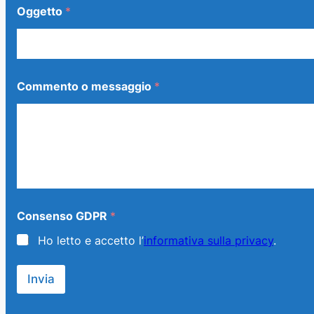
Oggetto
*
Commento o messaggio
*
C
Consenso GDPR
*
o
m
Ho letto e accetto l’
informativa sulla privacy
.
m
e
n
Invia
t
o
*