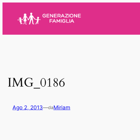
Vai
al
contenuto
IMG_0186
Ago 2, 2013
—
Miriam
da