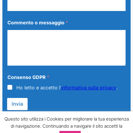
C
Commento o messaggio
*
o
m
m
e
n
t
o
C
o
m
Consenso GDPR
*
m
e
Ho letto e accetto l’
informativa sulla privacy
.
n
t
o
Invia
G
D
Questo sito utilizza i Cookies per migliorare la tua esperienza
P
R
di navigazione. Continuando a navigare il sito accetti la
© 2013 – 2024 Generazione Famiglia – LMPT Italia. All Rights