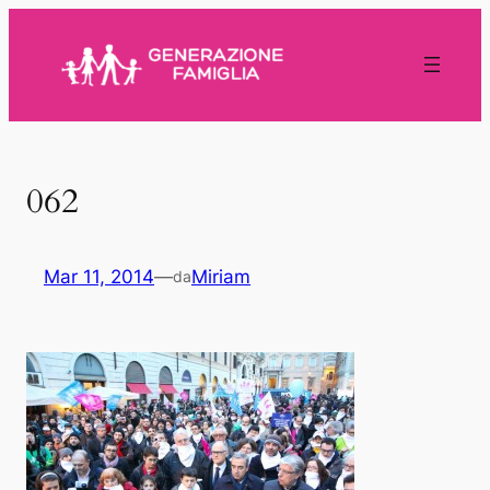
Vai
al
contenuto
062
Mar 11, 2014
—
Miriam
da