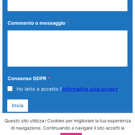
*
Commento o messaggio
*
C
o
m
m
e
n
t
o
o
Consenso GDPR
*
Ho letto e accetto l’
informativa sulla privacy
.
Invia
Questo sito utilizza i Cookies per migliorare la tua esperienza
di navigazione. Continuando a navigare il sito accetti la
© 2013 – 2024 Generazione Famiglia – LMPT Italia. All Rights