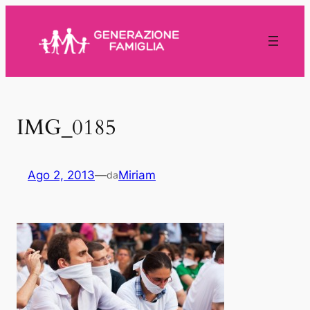
Vai
al
contenuto
IMG_0185
Ago 2, 2013
—
Miriam
da