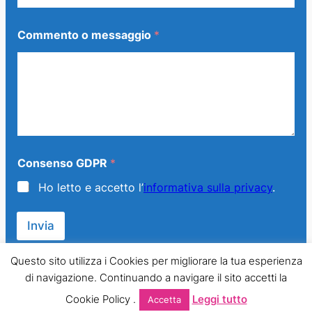
Commento o messaggio
*
O
Consenso GDPR
*
g
g
Ho letto e accetto l’
informativa sulla privacy
.
e
t
t
Invia
o
*
*
Questo sito utilizza i Cookies per migliorare la tua esperienza
di navigazione. Continuando a navigare il sito accetti la
© 2013 – 2024 Generazione Famiglia – LMPT Italia. All Rights
Cookie Policy .
Leggi tutto
Accetta
Reserved.