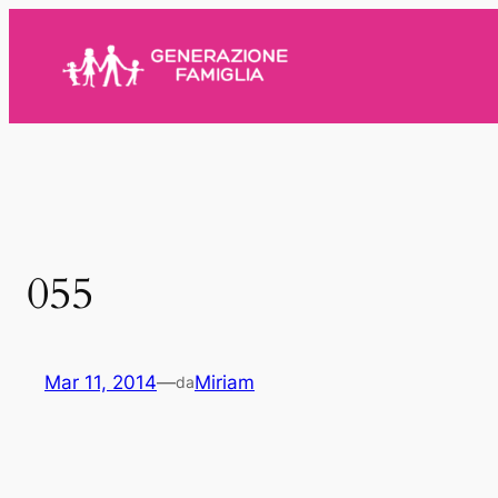
Vai
al
contenuto
055
Mar 11, 2014
—
Miriam
da