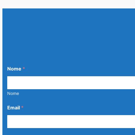
Nome
*
Nome
E
Email
*
m
a
i
l
m