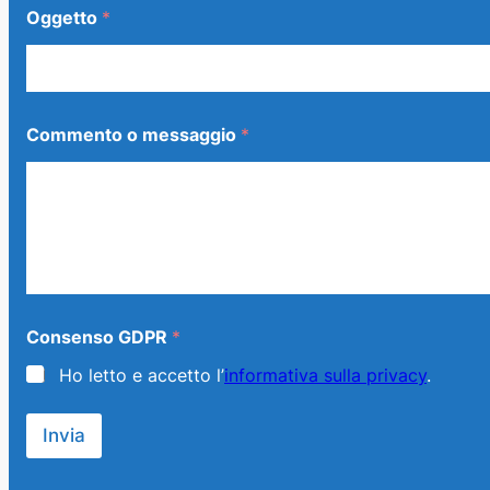
e
Oggetto
*
s
s
a
g
g
i
Commento o messaggio
*
o
E
m
a
i
l
Consenso GDPR
*
Ho letto e accetto l’
informativa sulla privacy
.
Invia