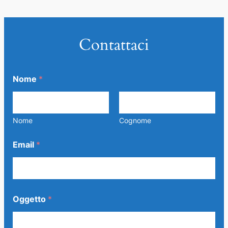
Contattaci
N
Nome
*
o
m
e
*
G
Nome
Cognome
D
P
Email
*
R
Oggetto
*