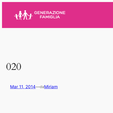
Vai
al
contenuto
020
Mar 11, 2014
—
Miriam
da