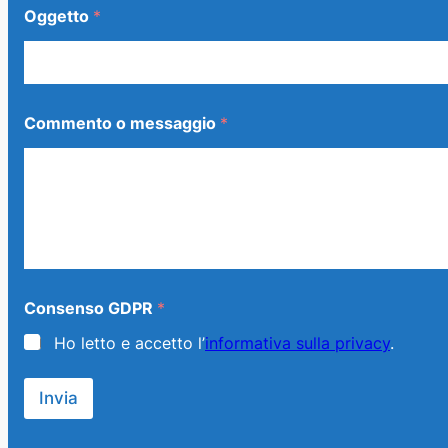
Oggetto
*
Commento o messaggio
*
o
Consenso GDPR
*
*
*
Ho letto e accetto l’
informativa sulla privacy
.
Invia