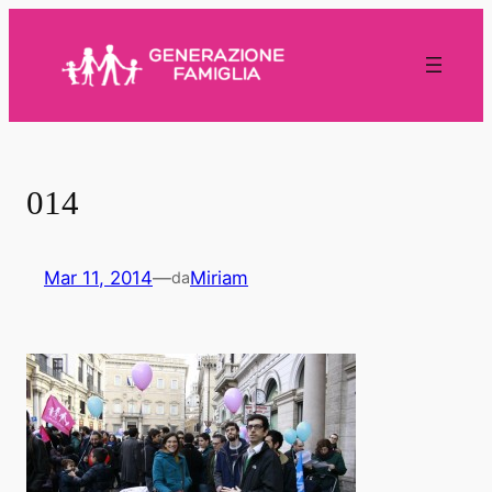
Vai
al
contenuto
014
Mar 11, 2014
—
Miriam
da