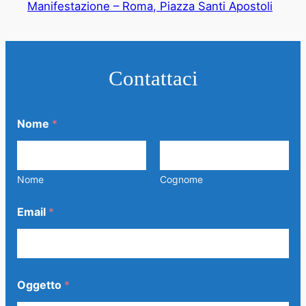
Manifestazione – Roma, Piazza Santi Apostoli
Contattaci
Nome
*
Nome
Cognome
N
Email
*
o
m
e
*
C
o
Oggetto
*
n
s