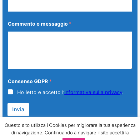
e
n
s
o
Commento o messaggio
*
Consenso GDPR
*
Ho letto e accetto l’
informativa sulla privacy
.
Invia
Questo sito utilizza i Cookies per migliorare la tua esperienza
di navigazione. Continuando a navigare il sito accetti la
© 2013 – 2024 Generazione Famiglia – LMPT Italia. All Rights