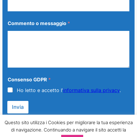
m
a
i
l
Commento o messaggio
*
Consenso GDPR
*
Ho letto e accetto l’
informativa sulla privacy
.
Invia
Questo sito utilizza i Cookies per migliorare la tua esperienza
di navigazione. Continuando a navigare il sito accetti la
© 2013 – 2024 Generazione Famiglia – LMPT Italia. All Rights