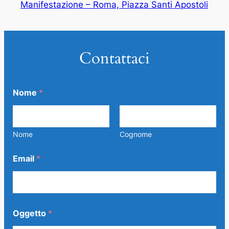
Manifestazione – Roma, Piazza Santi Apostoli
Contattaci
Nome
*
Nome
Cognome
*
Email
*
O
g
g
e
t
t
Oggetto
*
o
E