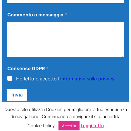
*
Commento o messaggio
*
m
e
s
s
a
g
g
i
o
*
Consenso GDPR
*
Ho letto e accetto l’
informativa sulla privacy
.
Invia
Questo sito utilizza i Cookies per migliorare la tua esperienza
di navigazione. Continuando a navigare il sito accetti la
© 2013 – 2024 Generazione Famiglia – LMPT Italia. All Rights
Cookie Policy .
Leggi tutto
Accetta
Reserved.