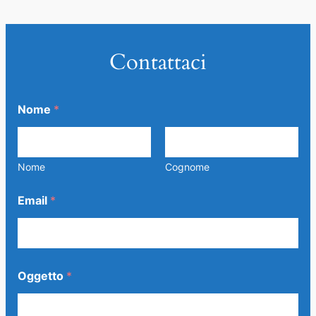
Contattaci
Nome
*
Nome
Cognome
Email
*
*
Oggetto
*
O
g
g