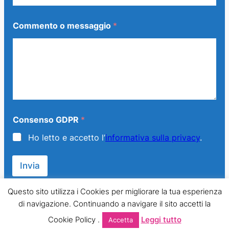
e
t
t
Commento o messaggio
*
o
m
e
s
s
a
g
g
i
o
Consenso GDPR
*
Ho letto e accetto l’
informativa sulla privacy
.
Invia
Questo sito utilizza i Cookies per migliorare la tua esperienza
di navigazione. Continuando a navigare il sito accetti la
© 2013 – 2024 Generazione Famiglia – LMPT Italia. All Rights
Cookie Policy .
Leggi tutto
Accetta
Reserved.