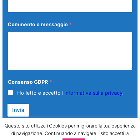
s
a
g
g
Commento o messaggio
*
i
o
E
m
a
i
l
G
D
P
Consenso GDPR
*
R
Ho letto e accetto l’
informativa sulla privacy
.
Invia
Questo sito utilizza i Cookies per migliorare la tua esperienza
di navigazione. Continuando a navigare il sito accetti la
© 2013 – 2024 Generazione Famiglia – LMPT Italia. All Rights