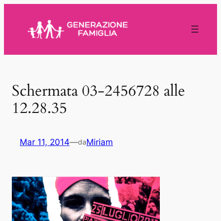
Vai
al
contenuto
Schermata 03-2456728 alle
12.28.35
Mar 11, 2014
—
Miriam
da