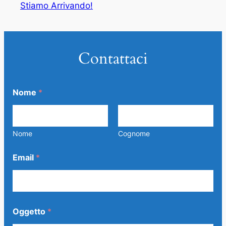
Stiamo Arrivando!
Contattaci
Nome
*
Nome
Cognome
Email
*
m
Oggetto
*
e
s