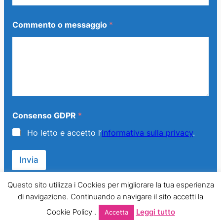
e
n
t
Commento o messaggio
*
o
O
g
g
e
t
t
o
C
o
Consenso GDPR
*
n
Ho letto e accetto l’
informativa sulla privacy
.
s
e
n
Invia
s
o
Questo sito utilizza i Cookies per migliorare la tua esperienza
di navigazione. Continuando a navigare il sito accetti la
© 2013 – 2024 Generazione Famiglia – LMPT Italia. All Rights
Cookie Policy .
Leggi tutto
Accetta
Reserved.