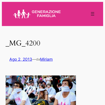
Vai
al
contenuto
_MG_4200
Ago 2, 2013
—
Miriam
da