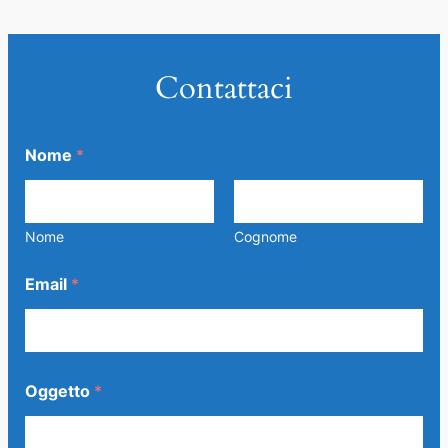
Contattaci
Nome
*
Nome
Cognome
Email
*
C
Oggetto
*
o
m
m