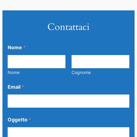
Contattaci
N
Nome
*
o
m
e
*
E
Nome
Cognome
m
a
Email
*
i
l
Oggetto
*