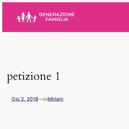
Vai
al
contenuto
petizione 1
Giu 2, 2018
—
Miriam
da