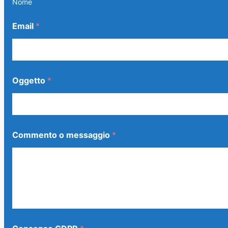
Nome
Email
*
Oggetto
*
Commento o messaggio
*
*