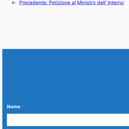
←
Precedente:
Petizione al Ministro dell’ Interno
Nome
*