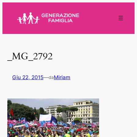
Vai
al
contenuto
_MG_2792
Giu 22, 2015
—
Miriam
da