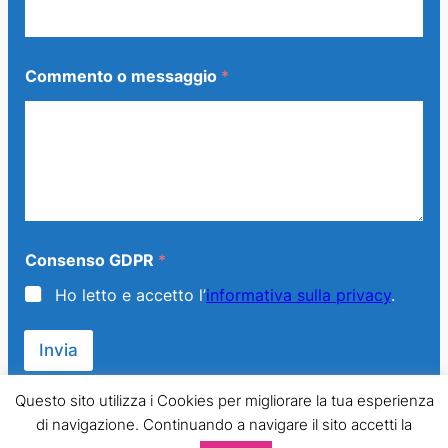
Commento o messaggio
*
m
Consenso GDPR
*
e
s
Ho letto e accetto l’
informativa sulla privacy
.
s
a
g
Invia
g
i
o
Questo sito utilizza i Cookies per migliorare la tua esperienza
C
di navigazione. Continuando a navigare il sito accetti la
o
© 2013 – 2024 Generazione Famiglia – LMPT Italia. All Rights