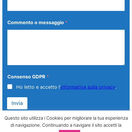
Commento o messaggio
*
C
Consenso GDPR
*
o
m
Ho letto e accetto l’
informativa sulla privacy
.
m
e
n
Invia
t
o
*
Questo sito utilizza i Cookies per migliorare la tua esperienza
C
di navigazione. Continuando a navigare il sito accetti la
o
© 2013 – 2024 Generazione Famiglia – LMPT Italia. All Rights