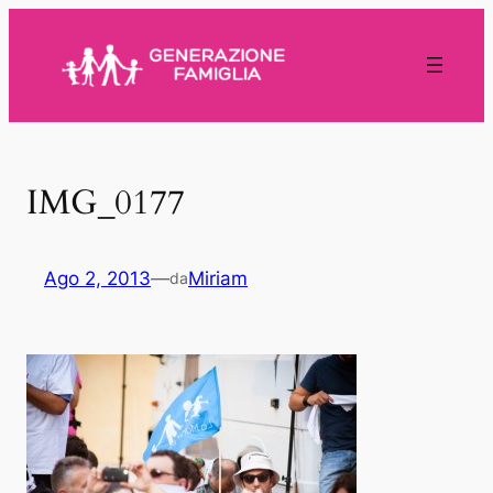
Vai
al
contenuto
IMG_0177
Ago 2, 2013
—
Miriam
da