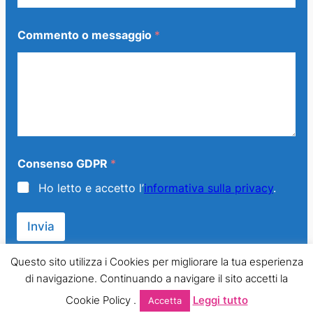
a
g
g
Commento o messaggio
*
i
o
C
o
n
s
e
n
s
o
Consenso GDPR
*
E
Ho letto e accetto l’
informativa sulla privacy
.
m
a
i
Invia
l
Questo sito utilizza i Cookies per migliorare la tua esperienza
di navigazione. Continuando a navigare il sito accetti la
© 2013 – 2024 Generazione Famiglia – LMPT Italia. All Rights
Cookie Policy .
Leggi tutto
Accetta
Reserved.