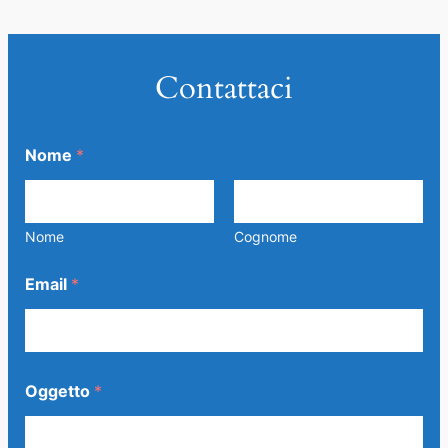
Contattaci
Nome
*
Nome
Cognome
Email
*
m
Oggetto
*
e
s
s